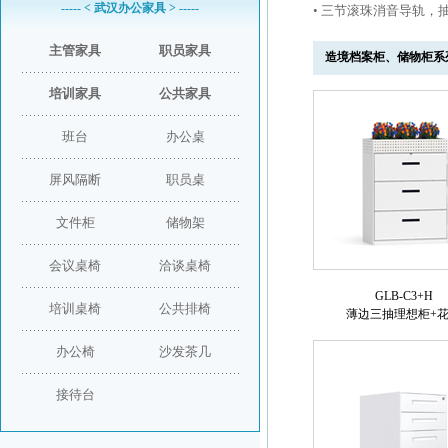
----- < 武汉办公家具 > -----
• 三节滚珠消音导轨
主管家具
职员家具
造境档案柜、储物柜系
培训家具
公共家具
班台
办公桌
屏风隔断
职员桌
文件柜
储物架
会议桌椅
洽谈桌椅
GLB-C3+H
培训桌椅
公共排椅
薄边三抽理想柜+
办公椅
沙发茶几
接待台