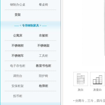
钢制办公桌
餐桌椅
货架
----- < 专用钢制家具 > -----
公寓床
衣被柜
不锈钢柜
不锈钢架
不锈钢车
工具柜
电子存包柜
教室书包柜
调剂台
陪护椅
安保柜架
枪弹柜
灰白
灰套白
投币柜
• 分两斗，三斗，四斗