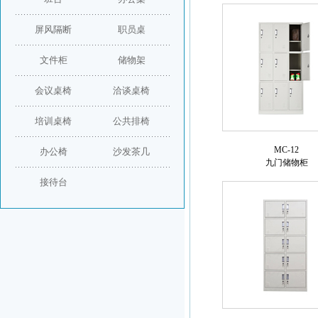
屏风隔断
职员桌
文件柜
储物架
会议桌椅
洽谈桌椅
培训桌椅
公共排椅
MC-12
办公椅
沙发茶几
九门储物柜
接待台