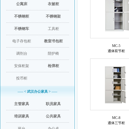
公寓床
衣被柜
不锈钢柜
不锈钢架
不锈钢车
工具柜
电子存包柜
教室书包柜
MC-5
通体双节柜
调剂台
陪护椅
安保柜架
枪弹柜
投币柜
----- < 武汉办公家具 > -----
主管家具
职员家具
培训家具
公共家具
MC-8
通体三节柜
班台
办公桌