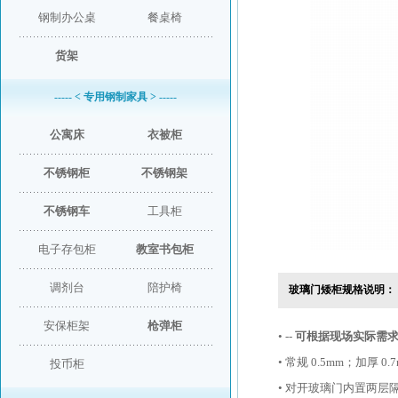
钢制办公桌
餐桌椅
货架
----- < 专用钢制家具 > -----
公寓床
衣被柜
不锈钢柜
不锈钢架
不锈钢车
工具柜
电子存包柜
教室书包柜
调剂台
陪护椅
玻璃门矮柜规格说明：
安保柜架
枪弹柜
• --
可根据现场实际需
• 常规 0.5mm；加厚
投币柜
• 对开玻璃门内置两