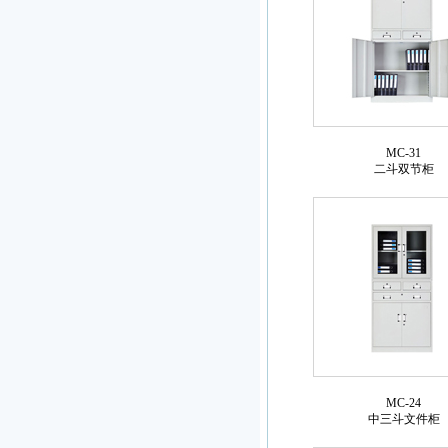
MC-31
二斗双节柜
MC-24
中三斗文件柜