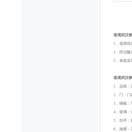
造境武汉
1、选用优
2、经过酸
3、表面
造境武汉铁
1、边框
2、门：
3、隔板
4、玻璃
5、扣手
6、抽屉