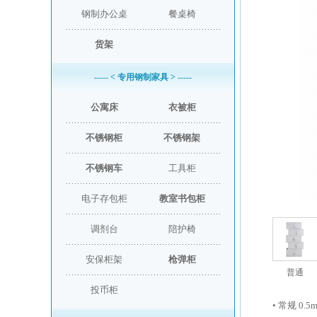
钢制办公桌
餐桌椅
货架
----- < 专用钢制家具 > -----
公寓床
衣被柜
不锈钢柜
不锈钢架
不锈钢车
工具柜
电子存包柜
教室书包柜
调剂台
陪护椅
安保柜架
枪弹柜
普通
投币柜
• 常规 0