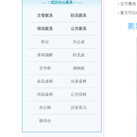
----- < 武汉办公家具 > -----
• 五节叠
• 量大可
主管家具
职员家具
培训家具
公共家具
班台
办公桌
屏风隔断
职员桌
文件柜
储物架
会议桌椅
洽谈桌椅
培训桌椅
公共排椅
办公椅
沙发茶几
接待台