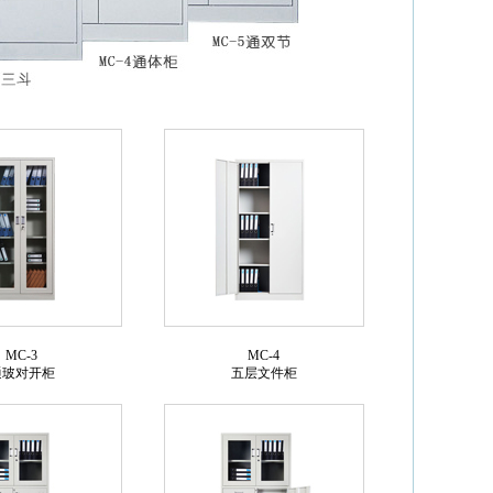
MC-3
MC-4
通玻对开柜
五层文件柜