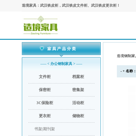
造境家具：武汉铁皮柜，武汉铁皮文件柜、武汉铁皮更衣柜！
造境钢制家
----- < 办公钢制家具 > -----
- + 名
文件柜
档案柜
保密柜
密集架
3C保险柜
活动柜
更衣柜
储物柜
书架|期刊架