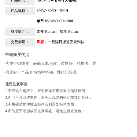
产品型号：
MC-9
（单节可作为顶柜）
产品规格：
850W×390D×1900H
单节
850W×390D×380H
材质简介：
常规 0.5mm； 加厚 0.7mm
交货周期：
库存
；一般隔日搬运安装到位
带钢铁皮优点
：
优质带钢铁皮，表面无氧化皮、质量好、精度高、屈
强度好；产品更为精密坚韧、性价比较高。
使用注意事项
：
1.不可站在钢柜上，避免柜体变形或重心偏移摔倒；
2.柜门不可以挂重物，避免出现结构松动或其他意外；
3.不用硬质物件撞击柜体或利器划柜体表面；
4.不能置于潮湿或阳光暴晒处，避免生锈或褪色；