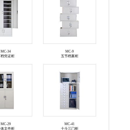
MC-34
MC-9
下档凭证柜
五节档案柜
MC-29
MC-41
等体文件柜
十斗三门柜