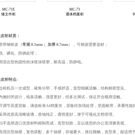
MC-71E
MC-73
矮文件柜
通体档案柜
铁皮柜材质：
质带钢铁皮（
常规 0.5mm； 加厚 0.7mm
）， 可根据需要选材；
洗、磷化、防锈处理；
采用混合型热固性粉沫喷涂喷塑，耐高温，防静电。
皮柜特点:
：边框机压一次成型，棱角分明，手感舒适，造型细腻流畅，结构精密坚实。
门内侧封闭设计，线条流畅，强度更好，经多次测试，保证开合顺滑流畅。
：可调节高度层板，满放标准A4档案夹，层板经加强处理，坚固耐用，承重性能
：采用优质高清晰玻璃，质地纯正，透明度好，便于可视化文档管理。
：扣手选用进口优质材料精制而成，造型别致，足以使您的办公室清雅美观。
：高强压型抽屉，复色搭配，多个抽屉，存储量大，推拉顺畅，造型美，能适用