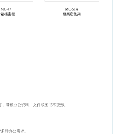
MC-47
MC-51A
卡箱档案柜
档案密集架
好，满载办公资料、文件或图书不变形。
于多种办公需求。