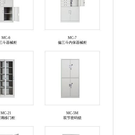
MC-6
MC-7
三斗器械柜
偏三斗内保器械柜
MC-21
MC-5M
玻璃移门柜
双节密码锁