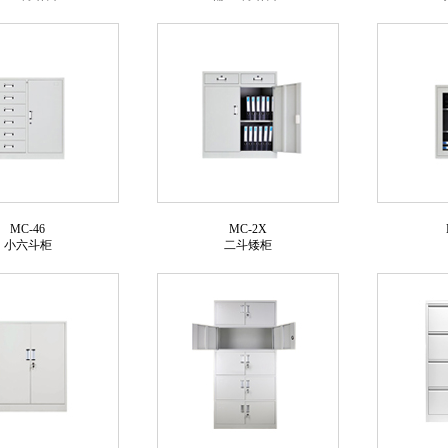
MC-46
MC-2X
小六斗柜
二斗矮柜